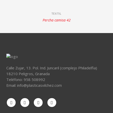
TEXTIL
Percha camisa 42
Calle Zujar, 13. Pol. Ind. Juncaril (complejo Philadelfia)
18210 Peligros, Granada
Teléfono:
958 508992
Email:
info@plasticasvilchez.com